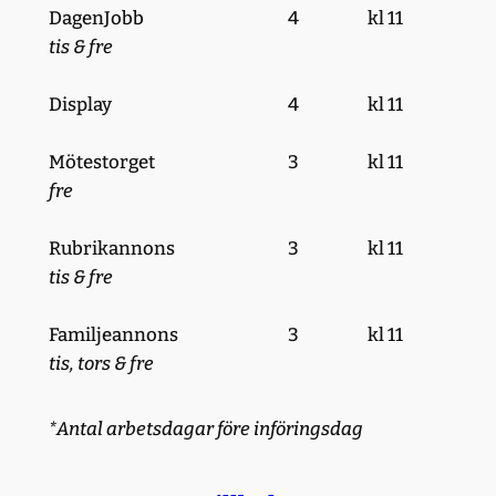
DagenJobb
4
kl 11
tis & fre
Display
4
kl 11
Mötestorget
3
kl 11
fre
Rubrikannons
3
kl 11
tis & fre
Familjeannons
3
kl 11
tis, tors & fre
*Antal arbetsdagar före införingsdag