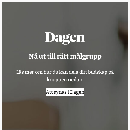
Hoppa
till
innehåll
Nå ut till rätt målgrupp
Läs mer om hur du kan dela ditt budskap på
knappen nedan.
Att synas i Dagen